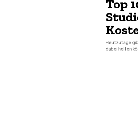
Top 1
Studi
Koste
Heutzutage gib
dabei helfen kö