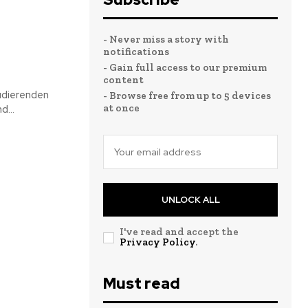
- Never miss a story with
notifications
- Gain full access to our premium
content
udierenden
- Browse free from up to 5 devices
at once
...
UNLOCK ALL
I've read and accept the
Privacy Policy
.
Must read