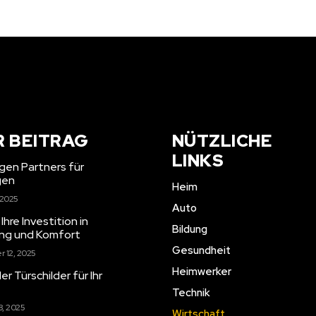
R BEITRAG
NÜTZLICHE
LINKS
igen Partners für
gen
Heim
 2025
Auto
re Investition in
Bildung
ung und Komfort
Gesundheit
 12, 2025
Heimwerker
er Türschilder für Ihr
Technik
8, 2025
Wirtschaft