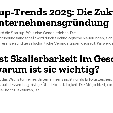
up-Trends 2025: Die Zuk
Unternehmensgründung
rd die Startup-Welt eine Wende erleben. Die
ündungslandschaft wird durch technologische Neuerungen, sich
erenzen und gesellschaftliche Veränderungen geprägt. Wir werden
st Skalierbarkeit im Ges
arum ist sie wichtig?
t das Wachstum eines Unternehmens nicht nur als Erfolgszeichen,
s auf dessen langfristige Überlebensfähigkeit. Die Möglichkeit, ein
 hochzuskalieren, ist...