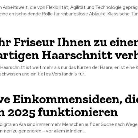
 Arbeitswelt, die von Flexibilität, Agilität und Technologie geprägt
ine entscheidende Rolle für reibungslose Abläufe. Klassische Tür
hr Friseur Ihnen zu ein
rtigen Haarschnitt verh
 Haarschnitt ist weit mehr als nur das Kürzen der Haare; er ist eine
achwissen und ein tiefes Verständnis für...
ve Einkommensideen, die
n 2025 funktionieren
 digitalen Ära sind immer mehr Menschen auf der Suche nach Wegen
men zu generieren – vor allem in Indien,...