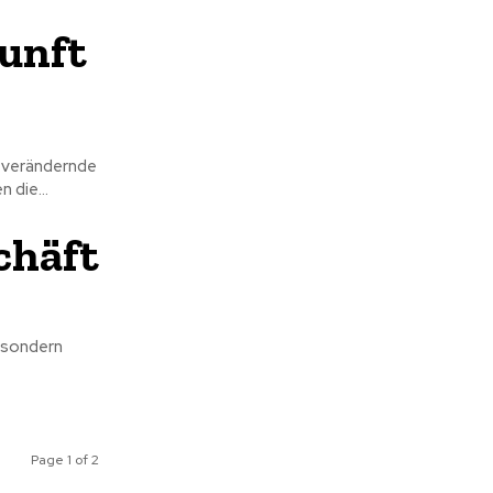
unft
 verändernde
 die...
chäft
 sondern
Page 1 of 2