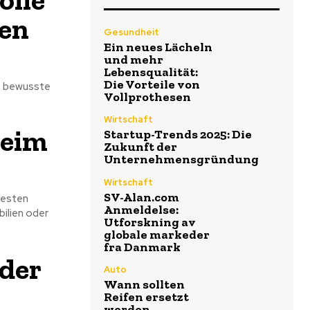
nen
Gesundheit
Ein neues Lächeln
und mehr
Lebensqualität:
Die Vorteile von
ne bewusste
Vollprothesen
Wirtschaft
beim
Startup-Trends 2025: Die
Zukunft der
Unternehmensgründung
Wirtschaft
SV-Alan.com
xesten
Anmeldelse:
ilien oder
Utforskning av
globale markeder
fra Danmark
lder
Auto
Wann sollten
Reifen ersetzt
werden –