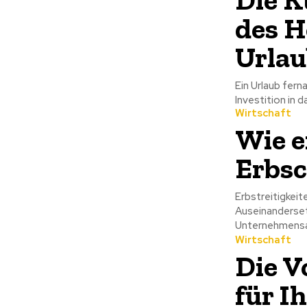
des H
Urla
Ein Urlaub fern
Wirtschaft
Wie e
Erbsc
Erbstreitigkei
Auseinanderset
Unternehmensant
Wirtschaft
Die V
für I