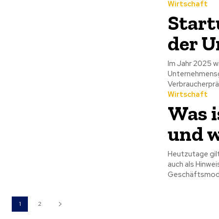
Wirtschaft
Start
der 
Im Jahr 2025 wi
Unternehmensgr
Verbraucherpräf
Wirtschaft
Was i
und w
Heutzutage gil
auch als Hinwei
Geschäftsmodell
1
2