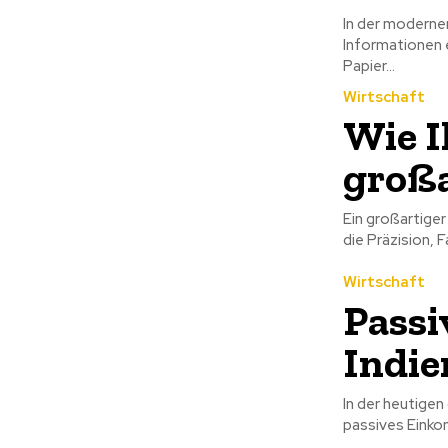
In der modernen
Informationen e
Papier...
Wirtschaft
Wie I
großa
Ein großartiger
die Präzision, F
Wirtschaft
Passi
Indie
In der heutigen
passives Einkom