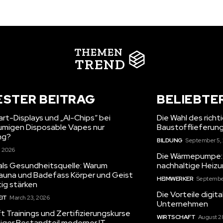
THEMEN
TREND
ESTER BEITRAG
BELIEBTE
rt-Displays und „AI-Chips“ bei
Die Wahl des richt
umigen Disposable Vapes nur
Baustofflieferun
ng?
BILDUNG
September 5,
, 2026
Die Wärmepumpe: Ih
als Gesundheitsquelle: Warum
nachhaltige Heiz
una und Badefass Körper und Geist
HEIMWERKER
September
ig stärken
Die Vorteile digital
IT
March 23, 2026
Unternehmen
t Trainings und Zertifizierungskurse
WIRTSCHAFT
August 2
tiger Bestandteil moderner IT-