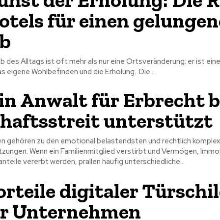
otels für einen gelunge
ub
ab des Alltags ist oft mehr als nur eine Ortsveränderung; er ist ei
Investition in das eigene Wohlbefinden und die Erholung. Die...
in Anwalt für Erbrecht 
haftsstreit unterstützt
ten gehören zu den emotional belastendsten und rechtlich komple
zungen. Wenn ein Familienmitglied verstirbt und Vermögen, Immob
eile vererbt werden, prallen häufig unterschiedliche...
orteile digitaler Türschi
hr Unternehmen