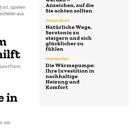
Anzeichen, auf die
 ist, spielen
Sie achten sollten
schilder aus
Gesundheit
Natürliche Wege,
Serotonin zu
em
steigern und sich
glücklicher zu
fühlen
ilft
Heimwerker
Die Wärmepumpe:
 Kunstform,
Ihre Investition in
nachhaltige
Heizung und
Komfort
 in
, ein