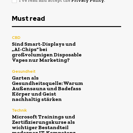
I've read and accept the
Privacy Policy
.
Must read
CBD
Sind Smart-Displays und
„AI-Chips“ bei
großvolumigen Disposable
Vapes nur Marketing?
Gesundheit
Garten als
Gesundheitsquelle: Warum
Außensauna und Badefass
Körper und Geist
nachhaltig stärken
Technik
Microsoft Trainings und
Zertifizierungskurse als
wichtiger Bestandteil
moderner IT-Kompetenz