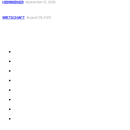
HEIMWERKER
September 12, 2025
Die Vorteile digitaler Türschilder für Ihr Unternehmen
WIRTSCHAFT
August 28, 2025
NÜTZLICHE LINKS
Heim
Auto
Bildung
Gesundheit
Heimwerker
Technik
Wirtschaft
Kontaktieren Sie uns