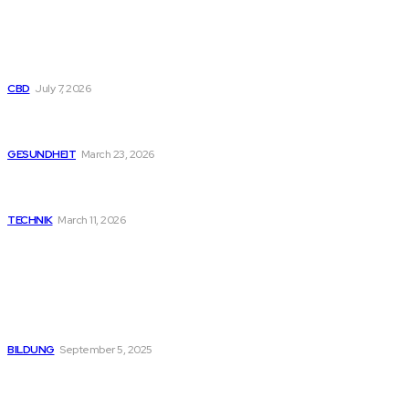
NEUESTER BEITRAG
Sind Smart-Displays und „AI-Chips“ bei großvolumigen
Disposable Vapes nur Marketing?
CBD
July 7, 2026
Garten als Gesundheitsquelle: Warum Außensauna und
Badefass Körper und Geist nachhaltig stärken
GESUNDHEIT
March 23, 2026
Microsoft Trainings und Zertifizierungskurse als wichtiger
Bestandteil moderner IT-Kompetenz
TECHNIK
March 11, 2026
BELIEBTER BEITRAG
Die Wahl des richtigen Partners für Baustofflieferungen
BILDUNG
September 5, 2025
Die Wärmepumpe: Ihre Investition in nachhaltige Heizung
und Komfort