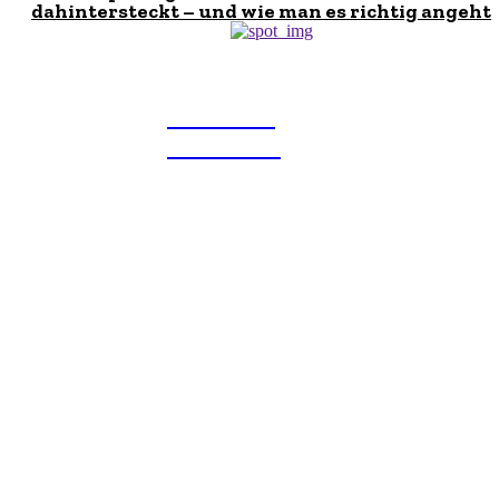
dahintersteckt – und wie man es richtig angeht
THEMEN
TREND
Über uns
Wir akzeptieren Artikel aller Art. Die Artikel müssen
einzigartig und von Menschen verfasst sein. Bei
Fragen kontaktieren Sie uns per E-Mail.