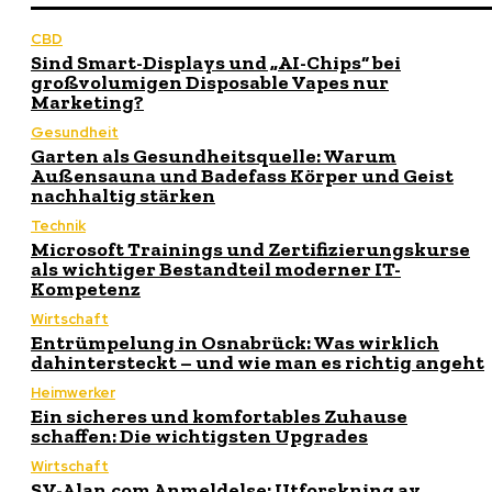
CBD
Sind Smart-Displays und „AI-Chips“ bei
großvolumigen Disposable Vapes nur
Marketing?
Gesundheit
Garten als Gesundheitsquelle: Warum
Außensauna und Badefass Körper und Geist
nachhaltig stärken
Technik
Microsoft Trainings und Zertifizierungskurse
als wichtiger Bestandteil moderner IT-
Kompetenz
Wirtschaft
Entrümpelung in Osnabrück: Was wirklich
dahintersteckt – und wie man es richtig angeht
Heimwerker
Ein sicheres und komfortables Zuhause
schaffen: Die wichtigsten Upgrades
Wirtschaft
SV-Alan.com Anmeldelse: Utforskning av