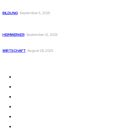
Die Wahl des richtigen Partners für Baustofflieferungen
BILDUNG
September 5, 2025
Die Wärmepumpe: Ihre Investition in nachhaltige Heizung
und Komfort
HEIMWERKER
September 12, 2025
Die Vorteile digitaler Türschilder für Ihr Unternehmen
WIRTSCHAFT
August 28, 2025
NÜTZLICHE LINKS
Heim
Auto
Bildung
Gesundheit
Heimwerker
Technik