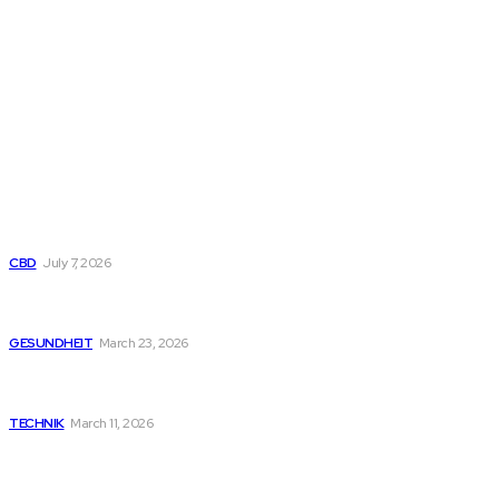
einzigartig und von Menschen verfasst sein. Bei
Fragen kontaktieren Sie uns per E-Mail.
NEUESTER BEITRAG
Sind Smart-Displays und „AI-Chips“ bei großvolumigen
Disposable Vapes nur Marketing?
CBD
July 7, 2026
Garten als Gesundheitsquelle: Warum Außensauna und
Badefass Körper und Geist nachhaltig stärken
GESUNDHEIT
March 23, 2026
Microsoft Trainings und Zertifizierungskurse als wichtiger
Bestandteil moderner IT-Kompetenz
TECHNIK
March 11, 2026
BELIEBTER BEITRAG