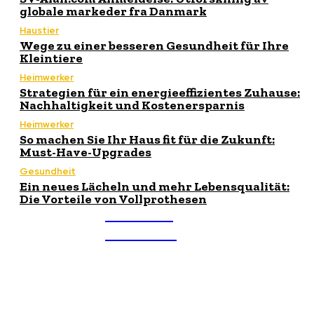
globale markeder fra Danmark
Haustier
Wege zu einer besseren Gesundheit für Ihre
Kleintiere
Heimwerker
Strategien für ein energieeffizientes Zuhause:
Nachhaltigkeit und Kostenersparnis
Heimwerker
So machen Sie Ihr Haus fit für die Zukunft:
Must-Have-Upgrades
Gesundheit
Ein neues Lächeln und mehr Lebensqualität:
Die Vorteile von Vollprothesen
THEMEN
TREND
Über uns
Wir akzeptieren Artikel aller Art. Die Artikel müssen