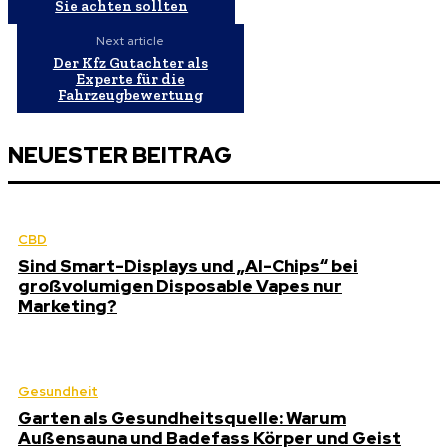
Sie achten sollten
Next article
Der Kfz Gutachter als
Experte für die
Fahrzeugbewertung
NEUESTER BEITRAG
CBD
Sind Smart-Displays und „AI-Chips“ bei
großvolumigen Disposable Vapes nur
Marketing?
Gesundheit
Garten als Gesundheitsquelle: Warum
Außensauna und Badefass Körper und Geist