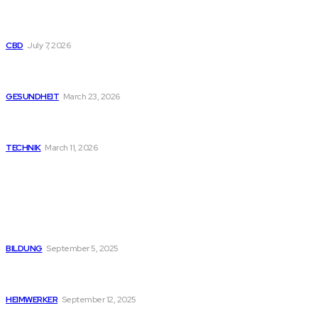
Sind Smart-Displays und „AI-Chips“ bei großvolumigen
Disposable Vapes nur Marketing?
CBD
July 7, 2026
Garten als Gesundheitsquelle: Warum Außensauna und
Badefass Körper und Geist nachhaltig stärken
GESUNDHEIT
March 23, 2026
Microsoft Trainings und Zertifizierungskurse als wichtiger
Bestandteil moderner IT-Kompetenz
TECHNIK
March 11, 2026
BELIEBTER BEITRAG
Die Wahl des richtigen Partners für Baustofflieferungen
BILDUNG
September 5, 2025
Die Wärmepumpe: Ihre Investition in nachhaltige Heizung
und Komfort
HEIMWERKER
September 12, 2025