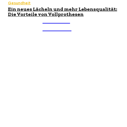
Gesundheit
Ein neues Lächeln und mehr Lebensqualität:
Die Vorteile von Vollprothesen
THEMEN
TREND
Über uns
Wir akzeptieren Artikel aller Art. Die Artikel müssen
einzigartig und von Menschen verfasst sein. Bei
Fragen kontaktieren Sie uns per E-Mail.
NEUESTER BEITRAG